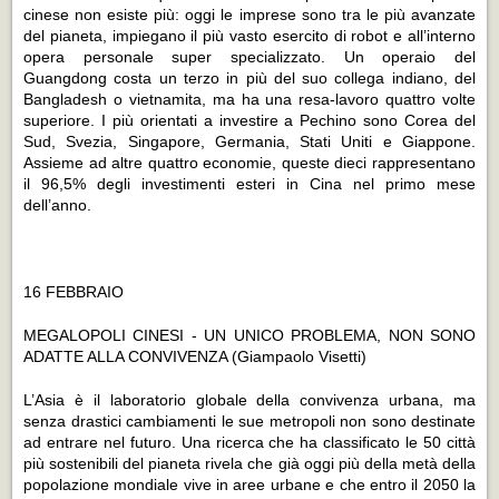
cinese non esiste più: oggi le imprese sono tra le più avanzate
del pianeta, impiegano il più vasto esercito di robot e all’interno
opera personale super specializzato. Un operaio del
Guangdong costa un terzo in più del suo collega indiano, del
Bangladesh o vietnamita, ma ha una resa-lavoro quattro volte
superiore. I più orientati a investire a Pechino sono Corea del
Sud, Svezia, Singapore, Germania, Stati Uniti e Giappone.
Assieme ad altre quattro economie, queste dieci rappresentano
il 96,5% degli investimenti esteri in Cina nel primo mese
dell’anno.
16 FEBBRAIO
MEGALOPOLI CINESI - UN UNICO PROBLEMA, NON SONO
ADATTE ALLA CONVIVENZA
(Giampaolo Visetti)
L’Asia è il laboratorio globale della convivenza urbana, ma
senza drastici cambiamenti le sue metropoli non sono destinate
ad entrare nel futuro. Una ricerca che ha classificato le 50 città
più sostenibili del pianeta rivela che già oggi più della metà della
popolazione mondiale vive in aree urbane e che entro il 2050 la