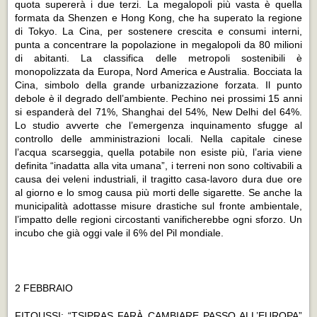
quota supererà i due terzi. La megalopoli più vasta è quella
formata da Shenzen e Hong Kong, che ha superato la regione
di Tokyo. La Cina, per sostenere crescita e consumi interni,
punta a concentrare la popolazione in megalopoli da 80 milioni
di abitanti. La classifica delle metropoli sostenibili è
monopolizzata da Europa, Nord America e Australia. Bocciata la
Cina, simbolo della grande urbanizzazione forzata. Il punto
debole è il degrado dell’ambiente. Pechino nei prossimi 15 anni
si espanderà del 71%, Shanghai del 54%, New Delhi del 64%.
Lo studio avverte che l’emergenza inquinamento sfugge al
controllo delle amministrazioni locali. Nella capitale cinese
l’acqua scarseggia, quella potabile non esiste più, l’aria viene
definita “inadatta alla vita umana”, i terreni non sono coltivabili a
causa dei veleni industriali, il tragitto casa-lavoro dura due ore
al giorno e lo smog causa più morti delle sigarette. Se anche la
municipalità adottasse misure drastiche sul fronte ambientale,
l’impatto delle regioni circostanti vanificherebbe ogni sforzo. Un
incubo che già oggi vale il 6% del Pil mondiale.
2 FEBBRAIO
FITOUSSI: “TSIPRAS FARÀ CAMBIARE PASSO ALL’EUROPA”