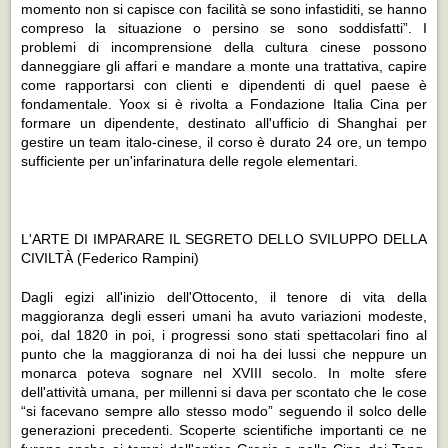
momento non si capisce con facilità se sono infastiditi, se hanno
compreso la situazione o persino se sono soddisfatti”. I
problemi di incomprensione della cultura cinese possono
danneggiare gli affari e mandare a monte una trattativa, capire
come rapportarsi con clienti e dipendenti di quel paese è
fondamentale. Yoox si è rivolta a Fondazione Italia Cina per
formare un dipendente, destinato all'ufficio di Shanghai per
gestire un team italo-cinese, il corso è durato 24 ore, un tempo
sufficiente per un'infarinatura delle regole elementari.
L'ARTE DI IMPARARE IL SEGRETO DELLO SVILUPPO DELLA
CIVILTÀ
(Federico Rampini)
Dagli egizi all'inizio dell'Ottocento, il tenore di vita della
maggioranza degli esseri umani ha avuto variazioni modeste,
poi, dal 1820 in poi, i progressi sono stati spettacolari fino al
punto che la maggioranza di noi ha dei lussi che neppure un
monarca poteva sognare nel XVIII secolo. In molte sfere
dell'attività umana, per millenni si dava per scontato che le cose
“si facevano sempre allo stesso modo” seguendo il solco delle
generazioni precedenti. Scoperte scientifiche importanti ce ne