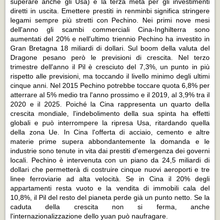
superare anche gli Usa) e la terza meta per gli investimenti
diretti in uscita. Emettere prestiti in renminbi significa stringere
legami sempre più stretti con Pechino. Nei primi nove mesi
dell'anno gli scambi commerciali Cina-Inghilterra sono
aumentati del 20% e nell'ultimo triennio Pechino ha investito in
Gran Bretagna 18 miliardi di dollari. Sul boom della valuta del
Dragone pesano però le previsioni di crescita. Nel terzo
trimestre dell'anno il Pil è cresciuto del 7,3%, un punto in più
rispetto alle previsioni, ma toccando il livello minimo degli ultimi
cinque anni. Nel 2015 Pechino potrebbe toccare quota 6,8% per
atterrare al 5% medio tra l'anno prossimo e il 2019, al 3,9% tra il
2020 e il 2025. Poiché la Cina rappresenta un quarto della
crescita mondiale, l'indebolimento della sua spinta ha effetti
globali e può interrompere la ripresa Usa, ritardando quella
della zona Ue. In Cina l'offerta di acciaio, cemento e altre
materie prime supera abbondantemente la domanda e le
industrie sono tenute in vita dai prestiti d'emergenza dei governi
locali. Pechino è intervenuta con un piano da 24,5 miliardi di
dollari che permetterà di costruire cinque nuovi aeroporti e tre
linee ferroviarie ad alta velocità. Se in Cina il 20% degli
appartamenti resta vuoto e la vendita di immobili cala del
10,8%, il Pil del resto del pianeta perde già un punto netto. Se la
caduta della crescita non si ferma, anche
l'internazionalizzazione dello yuan può naufragare.