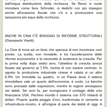
dall'iniqua distribuzione della ricchezza. Se Renzi si vuole
immolare come fece Schroder, si dedichi con più impegno
anche all'evasione fiscale che c'è e a promuovere una
tassazione più equa della ricchezza.
ANCHE IN CINA C'È BISOGNO DI RIFORME STRUTTURALI
(Giampaolo Visetti)
La Cina di trova ad un bivio che sperava di non incontrare così
presto. La scelta, non rinviabile, è tra l'accelerazione delle
riforme economiche e la necessità di sostenere la crescita. Per
la prima volta dopo sedici anni, l'obiettivo di crescita annua
fissato dal governo al 7,5%, rischia di non essere centrato. In
agosto la produzione industriale cinese è calata si un altro
6,9%. Un immobile su quattro, in un Paese dove il settore
immobiliare vale un quarto dell'economia, è vuoto. Le banche
sono pressate dalle esposizioni, mentre le regioni annaspano
nei debiti. Sei anni fa, per scongiurare il contagio della crisi
finanziaria USA, Pechino inondò il sistema con 570 miliardi di
dollari. Proprio quella pioggia d'oro, trasformata in cemento e
infrastrutture-mostro, è all'origine di parte dei debiti di oggi. A