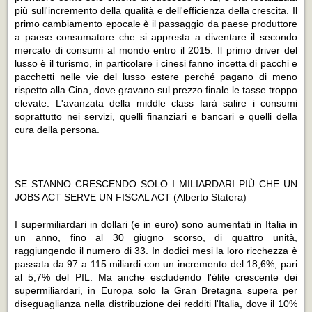
più sull'incremento della qualità e dell'efficienza della crescita. Il
primo cambiamento epocale è il passaggio da paese produttore
a paese consumatore che si appresta a diventare il secondo
mercato di consumi al mondo entro il 2015. Il primo driver del
lusso è il turismo, in particolare i cinesi fanno incetta di pacchi e
pacchetti nelle vie del lusso estere perché pagano di meno
rispetto alla Cina, dove gravano sul prezzo finale le tasse troppo
elevate. L'avanzata della middle class farà salire i consumi
soprattutto nei servizi, quelli finanziari e bancari e quelli della
cura della persona.
SE STANNO CRESCENDO SOLO I MILIARDARI PIÙ CHE UN
JOBS ACT SERVE UN FISCAL ACT
(Alberto Statera)
I supermiliardari in dollari (e in euro) sono aumentati in Italia in
un anno, fino al 30 giugno scorso, di quattro unità,
raggiungendo il numero di 33. In dodici mesi la loro ricchezza è
passata da 97 a 115 miliardi con un incremento del 18,6%, pari
al 5,7% del PIL. Ma anche escludendo l'élite crescente dei
supermiliardari, in Europa solo la Gran Bretagna supera per
diseguaglianza nella distribuzione dei redditi l'Italia, dove il 10%