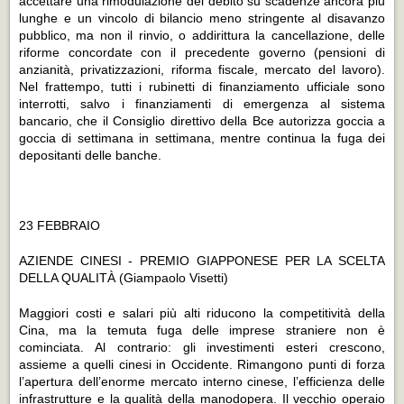
accettare una rimodulazione del debito su scadenze ancora più
lunghe e un vincolo di bilancio meno stringente al disavanzo
pubblico, ma non il rinvio, o addirittura la cancellazione, delle
riforme concordate con il precedente governo (pensioni di
anzianità, privatizzazioni, riforma fiscale, mercato del lavoro).
Nel frattempo, tutti i rubinetti di finanziamento ufficiale sono
interrotti, salvo i finanziamenti di emergenza al sistema
bancario, che il Consiglio direttivo della Bce autorizza goccia a
goccia di settimana in settimana, mentre continua la fuga dei
depositanti delle banche.
23 FEBBRAIO
AZIENDE CINESI - PREMIO GIAPPONESE PER LA SCELTA
DELLA QUALITÀ
(Giampaolo Visetti)
Maggiori costi e salari più alti riducono la competitività della
Cina, ma la temuta fuga delle imprese straniere non è
cominciata. Al contrario: gli investimenti esteri crescono,
assieme a quelli cinesi in Occidente. Rimangono punti di forza
l’apertura dell’enorme mercato interno cinese, l’efficienza delle
infrastrutture e la qualità della manodopera. Il vecchio operaio