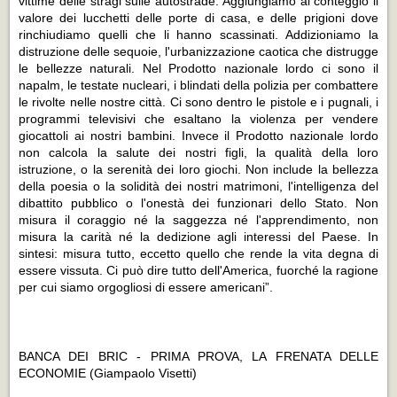
vittime delle stragi sulle autostrade. Aggiungiamo al conteggio il
valore dei lucchetti delle porte di casa, e delle prigioni dove
rinchiudiamo quelli che li hanno scassinati. Addizioniamo la
distruzione delle sequoie, l'urbanizzazione caotica che distrugge
le bellezze naturali. Nel Prodotto nazionale lordo ci sono il
napalm, le testate nucleari, i blindati della polizia per combattere
le rivolte nelle nostre città. Ci sono dentro le pistole e i pugnali, i
programmi televisivi che esaltano la violenza per vendere
giocattoli ai nostri bambini. Invece il Prodotto nazionale lordo
non calcola la salute dei nostri figli, la qualità della loro
istruzione, o la serenità dei loro giochi. Non include la bellezza
della poesia o la solidità dei nostri matrimoni, l'intelligenza del
dibattito pubblico o l'onestà dei funzionari dello Stato. Non
misura il coraggio né la saggezza né l'apprendimento, non
misura la carità né la dedizione agli interessi del Paese. In
sintesi: misura tutto, eccetto quello che rende la vita degna di
essere vissuta. Ci può dire tutto dell'America, fuorché la ragione
per cui siamo orgogliosi di essere americani”.
BANCA DEI BRIC - PRIMA PROVA, LA FRENATA DELLE
ECONOMIE
(Giampaolo Visetti)