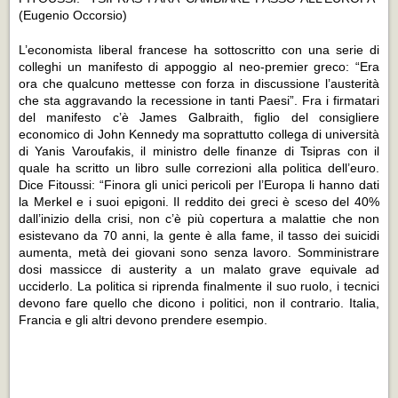
(Eugenio Occorsio)
L’economista liberal francese ha sottoscritto con una serie di
colleghi un manifesto di appoggio al neo-premier greco: “Era
ora che qualcuno mettesse con forza in discussione l’austerità
che sta aggravando la recessione in tanti Paesi”. Fra i firmatari
del manifesto c’è James Galbraith, figlio del consigliere
economico di John Kennedy ma soprattutto collega di università
di Yanis Varoufakis, il ministro delle finanze di Tsipras con il
quale ha scritto un libro sulle correzioni alla politica dell’euro.
Dice Fitoussi: “Finora gli unici pericoli per l’Europa li hanno dati
la Merkel e i suoi epigoni. Il reddito dei greci è sceso del 40%
dall’inizio della crisi, non c’è più copertura a malattie che non
esistevano da 70 anni, la gente è alla fame, il tasso dei suicidi
aumenta, metà dei giovani sono senza lavoro. Somministrare
dosi massicce di austerity a un malato grave equivale ad
ucciderlo. La politica si riprenda finalmente il suo ruolo, i tecnici
devono fare quello che dicono i politici, non il contrario. Italia,
Francia e gli altri devono prendere esempio.