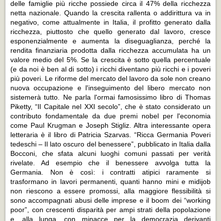
delle famiglie più ricche possiede circa il 47% della ricchezza
netta nazionale. Quando la crescita rallenta o addirittura va in
negativo, come attualmente in Italia, il profitto generato dalla
ricchezza, piuttosto che quello generato dal lavoro, cresce
esponenzialmente e aumenta la diseguaglianza, perché la
rendita finanziaria prodotta dalla ricchezza accumulata ha un
valore medio del 5%. Se la crescita è sotto quella percentuale
(e da noi è ben al di sotto) i ricchi diventano più ricchi e i poveri
più poveri. Le riforme del mercato del lavoro da sole non creano
nuova occupazione e l'inseguimento del libero mercato non
sistemerà tutto. Ne parla l'ormai famosissimo libro di Thomas
Piketty,
“Il Capitale nel XXI secolo”
, che è stato considerato un
contributo fondamentale da due premi nobel per l'economia
come Paul Krugman e Joseph Stigliz. Altra interessante opera
letteraria è il libro di Patricia Szarvas.
“Ricca Germania Poveri
tedeschi – Il lato oscuro del benessere”
, pubblicato in Italia dalla
Bocconi, che sfata alcuni luoghi comuni passati per verità
rivelate. Ad esempio che il benessere avvolga tutta la
Germania. Non è così: i contratti atipici raramente si
trasformano in lavori permanenti, quanti hanno mini e midijob
non riescono a essere promossi, alla maggiore flessibilità si
sono accompagnati abusi delle imprese e il boom dei “working
poor”, con crescenti disparità per ampi strati della popolazione
e, alla lunga, con minacce per la democrazia derivanti