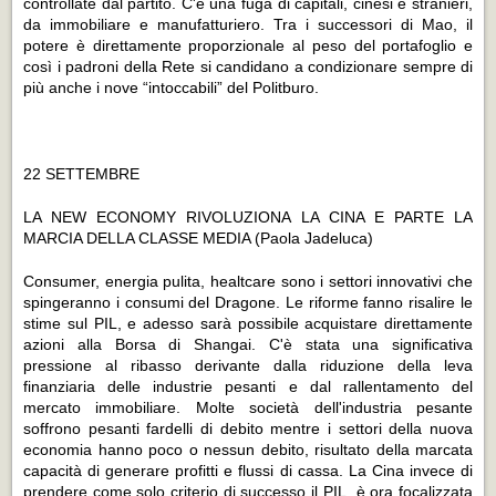
controllate dal partito. C'è una fuga di capitali, cinesi e stranieri,
da immobiliare e manufatturiero. Tra i successori di Mao, il
potere è direttamente proporzionale al peso del portafoglio e
così i padroni della Rete si candidano a condizionare sempre di
più anche i nove “intoccabili” del Politburo.
22 SETTEMBRE
LA NEW ECONOMY RIVOLUZIONA LA CINA E PARTE LA
MARCIA DELLA CLASSE MEDIA
(Paola Jadeluca)
Consumer, energia pulita, healtcare sono i settori innovativi che
spingeranno i consumi del Dragone. Le riforme fanno risalire le
stime sul PIL, e adesso sarà possibile acquistare direttamente
azioni alla Borsa di Shangai. C'è stata una significativa
pressione al ribasso derivante dalla riduzione della leva
finanziaria delle industrie pesanti e dal rallentamento del
mercato immobiliare. Molte società dell'industria pesante
soffrono pesanti fardelli di debito mentre i settori della nuova
economia hanno poco o nessun debito, risultato della marcata
capacità di generare profitti e flussi di cassa. La Cina invece di
prendere come solo criterio di successo il PIL, è ora focalizzata