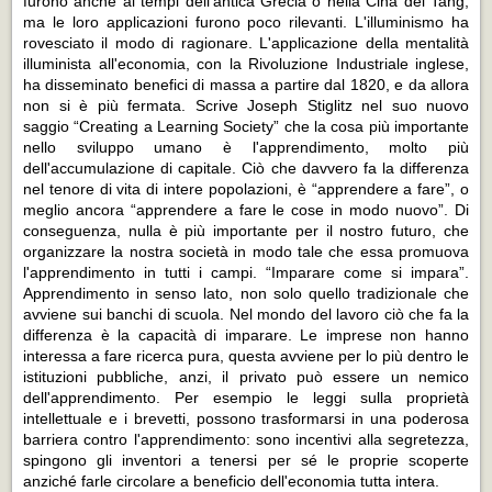
furono anche ai tempi dell'antica Grecia o nella Cina dei Tang,
ma le loro applicazioni furono poco rilevanti. L'illuminismo ha
rovesciato il modo di ragionare. L'applicazione della mentalità
illuminista all'economia, con la Rivoluzione Industriale inglese,
ha disseminato benefici di massa a partire dal 1820, e da allora
non si è più fermata. Scrive Joseph Stiglitz nel suo nuovo
saggio “Creating a Learning Society” che la cosa più importante
nello sviluppo umano è l'apprendimento, molto più
dell'accumulazione di capitale. Ciò che davvero fa la differenza
nel tenore di vita di intere popolazioni, è “apprendere a fare”, o
meglio ancora “apprendere a fare le cose in modo nuovo”. Di
conseguenza, nulla è più importante per il nostro futuro, che
organizzare la nostra società in modo tale che essa promuova
l'apprendimento in tutti i campi. “Imparare come si impara”.
Apprendimento in senso lato, non solo quello tradizionale che
avviene sui banchi di scuola. Nel mondo del lavoro ciò che fa la
differenza è la capacità di imparare. Le imprese non hanno
interessa a fare ricerca pura, questa avviene per lo più dentro le
istituzioni pubbliche, anzi, il privato può essere un nemico
dell'apprendimento. Per esempio le leggi sulla proprietà
intellettuale e i brevetti, possono trasformarsi in una poderosa
barriera contro l'apprendimento: sono incentivi alla segretezza,
spingono gli inventori a tenersi per sé le proprie scoperte
anziché farle circolare a beneficio dell'economia tutta intera.