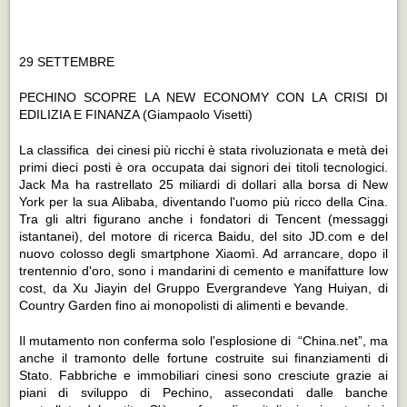
29 SETTEMBRE
PECHINO SCOPRE LA NEW ECONOMY CON LA CRISI DI
EDILIZIA E FINANZA
(Giampaolo Visetti)
La classifica dei cinesi più ricchi è stata rivoluzionata e metà dei
primi dieci posti è ora occupata dai signori dei titoli tecnologici.
Jack Ma ha rastrellato 25 miliardi di dollari alla borsa di New
York per la sua Alibaba, diventando l'uomo più ricco della Cina.
Tra gli altri figurano anche i fondatori di Tencent (messaggi
istantanei), del motore di ricerca Baidu, del sito JD.com e del
nuovo colosso degli smartphone Xiaomì. Ad arrancare, dopo il
trentennio d'oro, sono i mandarini di cemento e manifatture low
cost, da Xu Jiayin del Gruppo Evergrandeve Yang Huiyan, di
Country Garden fino ai monopolisti di alimenti e bevande.
Il mutamento non conferma solo l'esplosione di “China.net”, ma
anche il tramonto delle fortune costruite sui finanziamenti di
Stato. Fabbriche e immobiliari cinesi sono cresciute grazie ai
piani di sviluppo di Pechino, assecondati dalle banche