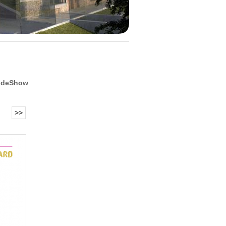
ideShow
>>