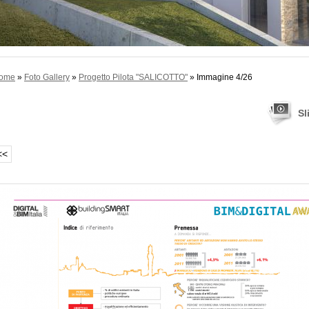
ome
»
Foto Gallery
»
Progetto Pilota "SALICOTTO"
» Immagine 4/26
Sl
<<